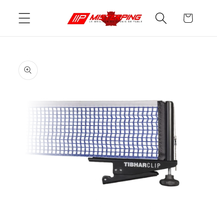
et
passer
Panier
au
contenu
Passer aux
informations
produits