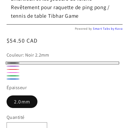
Revêtement pour raquette de ping pong /
tennis de table Tibhar Game
Powered by
Smart Tabs by
Kava
Prix
$54.50 CAD
habituel
Couleur:
Noir 2.2mm
Noir
Violet
Rouge
2.2mm
Rose
Vert
Bleu
Épaisseur
2.0mm
Quantité