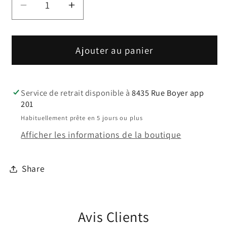
Réduire
Augmenter
la
la
quantité
quantité
de
de
Ajouter au panier
Revêtement
Revêtement
Tibhar
Tibhar
Game
Game
Service de retrait disponible à
8435 Rue Boyer app
201
Habituellement prête en 5 jours ou plus
Afficher les informations de la boutique
Share
Avis Clients