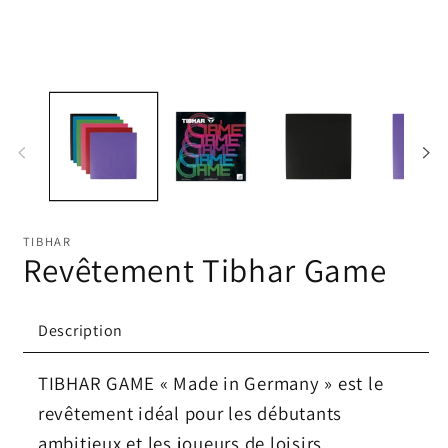
Ouvrir
Ou
le
le
média
mé
1
2
dans
da
une
un
fenêtre
fe
modale
mo
TIBHAR
Revêtement Tibhar Game
Description
TIBHAR GAME « Made in Germany » est le
revêtement idéal pour les débutants
ambitieux et les joueurs de loisirs