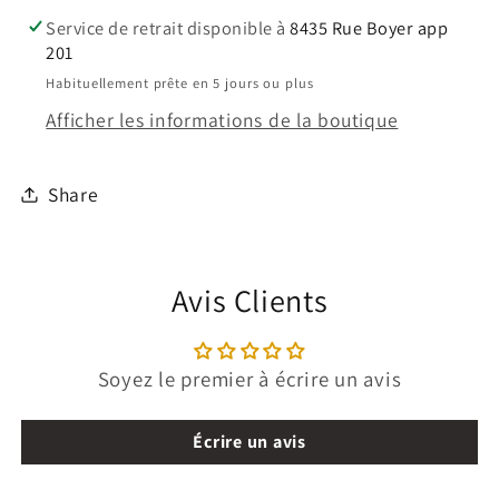
755
755
Service de retrait disponible à
8435 Rue Boyer app
(TACK-
(TACK-
201
SPEED)
SPEED)
Habituellement prête en 5 jours ou plus
Afficher les informations de la boutique
Share
Avis Clients
Soyez le premier à écrire un avis
Écrire un avis