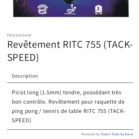
Ouvrir
le
média
FRIENDSHIP
1
Revêtement RITC 755 (TACK-
dans
une
fenêtre
SPEED)
modale
Description
Picot long (1.5mm) tendre, possédant très
bon contrôle. Revêtement pour raquette de
ping pong / tennis de table RITC 755 (TACK-
SPEED)
Powered by
Smart Tabs by
Kava