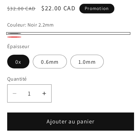
Prix
Prix
$22.00 CAD
$32.00 CAD
Promotion
habituel
promotionnel
Couleur:
Noir 2.2mm
Noir
Rouge
Épaisseur
2.2mm
0x
0.6mm
1.0mm
Quantité
Réduire
Augmenter
la
la
quantité
quantité
de
de
Ajouter au panier
Revêtement
Revêtement
RITC
RITC