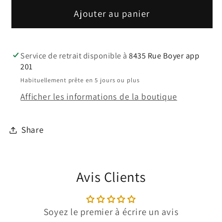
quantité
quantité
de
de
Ajouter au panier
Revêtement
Revêtement
Joola
Joola
express
express
Service de retrait disponible à
8435 Rue Boyer app
ultra
ultra
201
Habituellement prête en 5 jours ou plus
Afficher les informations de la boutique
Share
Avis Clients
Soyez le premier à écrire un avis