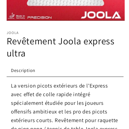
Ouvrir
le
média
JOOLA
1
Revêtement Joola express
dans
une
fenêtre
ultra
modale
Description
La version picots extérieurs de l'Express
avec effet de colle rapide intégré
spécialement étudiée pour les joueurs
offensifs ambitieux et les pro des picots
extérieurs courts. Revêtement pour raquette
de ping pong / tennis de table Joola express