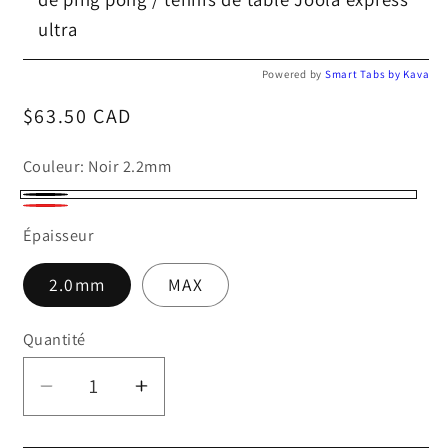
ultra
Powered by
Smart Tabs by
Kava
Prix
$63.50 CAD
habituel
Couleur:
Noir 2.2mm
Noir
Rouge
Épaisseur
2.2mm
2.0mm
MAX
Quantité
Réduire
Augmenter
la
la