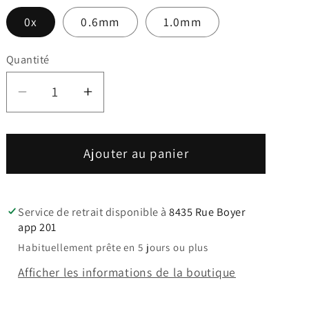
0x
0.6mm
1.0mm
Quantité
Réduire
Augmenter
la
la
quantité
quantité
de
de
Ajouter au panier
Revêtement
Revêtement
DR
DR
NEUBAUER
NEUBAUER
Service de retrait disponible à
8435 Rue Boyer
VIPER
VIPER
app 201
SOFT
SOFT
Habituellement prête en 5 jours ou plus
Afficher les informations de la boutique