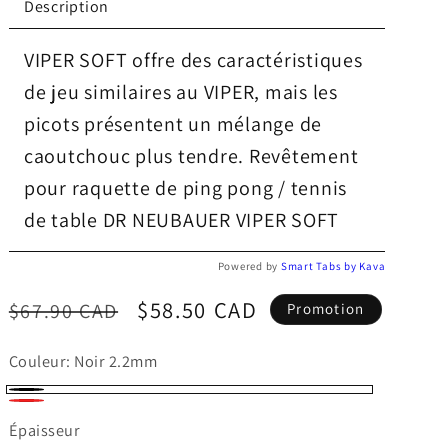
Description
VIPER SOFT offre des caractéristiques
de jeu similaires au VIPER, mais les
picots présentent un mélange de
caoutchouc plus tendre. Revêtement
pour raquette de ping pong / tennis
de table DR NEUBAUER VIPER SOFT
Powered by
Smart Tabs by
Kava
Prix
Prix
$58.50 CAD
$67.90 CAD
Promotion
habituel
promotionnel
Couleur:
Noir 2.2mm
Noir
Rouge
Épaisseur
2.2mm