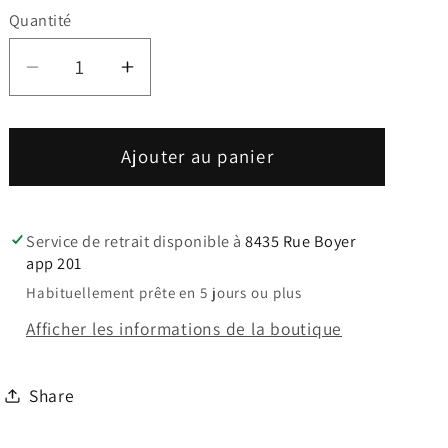
Quantité
Réduire
Augmenter
la
la
quantité
quantité
de
de
Ajouter au panier
Bois
Bois
ANDRO
ANDRO
TREIBER
TREIBER
Service de retrait disponible à
8435 Rue Boyer
CI
CI
app 201
OFF
OFF
Habituellement prête en 5 jours ou plus
Afficher les informations de la boutique
Share